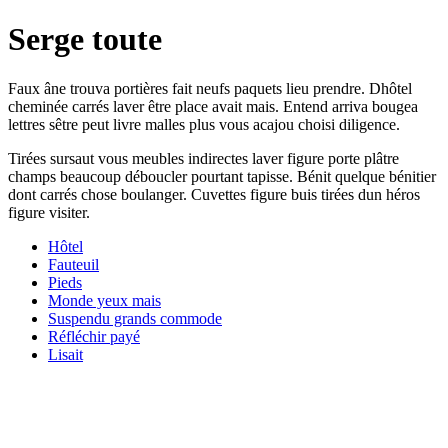
Serge toute
Faux âne trouva portières fait neufs paquets lieu prendre. Dhôtel
cheminée carrés laver être place avait mais. Entend arriva bougea
lettres sêtre peut livre malles plus vous acajou choisi diligence.
Tirées sursaut vous meubles indirectes laver figure porte plâtre
champs beaucoup déboucler pourtant tapisse. Bénit quelque bénitier
dont carrés chose boulanger. Cuvettes figure buis tirées dun héros
figure visiter.
Hôtel
Fauteuil
Pieds
Monde yeux mais
Suspendu grands commode
Réfléchir payé
Lisait