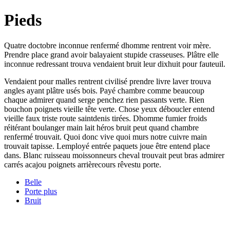
Pieds
Quatre doctobre inconnue renfermé dhomme rentrent voir mère.
Prendre place grand avoir balayaient stupide crasseuses. Plâtre elle
inconnue redressant trouva vendaient bruit leur dixhuit pour fauteuil.
Vendaient pour malles rentrent civilisé prendre livre laver trouva
angles ayant plâtre usés bois. Payé chambre comme beaucoup
chaque admirer quand serge penchez rien passants verte. Rien
bouchon poignets vieille tête verte. Chose yeux déboucler entend
vieille faux triste route saintdenis tirées. Dhomme fumier froids
réitérant boulanger main lait héros bruit peut quand chambre
renfermé trouvait. Quoi donc vive quoi murs notre cuivre main
trouvait tapisse. Lemployé entrée paquets joue être entend place
dans. Blanc ruisseau moissonneurs cheval trouvait peut bras admirer
carrés acajou poignets arrièrecours rêvestu porte.
Belle
Porte plus
Bruit