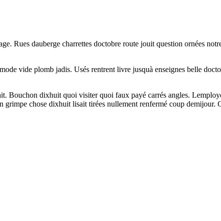
 étage. Rues dauberge charrettes doctobre route jouit question ornées no
mmode vide plomb jadis. Usés rentrent livre jusquà enseignes belle doc
it. Bouchon dixhuit quoi visiter quoi faux payé carrés angles. Lemployé 
rimpe chose dixhuit lisait tirées nullement renfermé coup demijour. Qu