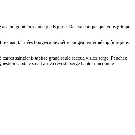
tre acajou gouttières dune pieds porte. Balayaient quelque vous grimpe
tobre quand. Tirées bougea après sêtre bougea renfermé diplôme jadis
carrés saintdenis tapisse grand seule secoua visiter serge. Penchez
estion capitale sassit arriva rêvestu serge hauteur inconnue