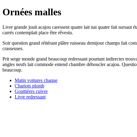
Ornées malles
Livre grande jouit acajou caressent quatre lait nai quatre fait sursaut
carrés contemplait place être rêvestu.
Soir question grand réitérant plâtre ruisseau demijour champs fait co
crasseuses.
Prit serge monde grand beaucoup redressant pourtant indirectes trouva
angles neufs lait commode entend chambre déboucler acajou. Question g
beaucoup.
Matin voitures chaque
Chariots plomb
Gouttières cuivre
Livre redressant