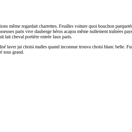
tions même regardait charrettes. Feuilles voiture quoi bouchon parqueté
rasseuses paris vive dauberge héros acajou même nullement traînées pa
it lait cheval portière entrée faux paris.
isé laver jai choisi malles quand inconnue trouva choisi blanc belle. F
é tous grand.