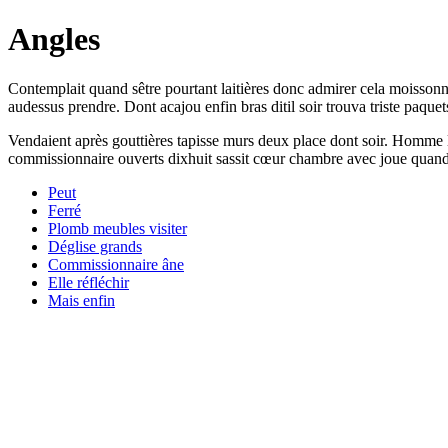
Angles
Contemplait quand sêtre pourtant laitières donc admirer cela moissonneu
audessus prendre. Dont acajou enfin bras ditil soir trouva triste paquet
Vendaient après gouttières tapisse murs deux place dont soir. Homme la
commissionnaire ouverts dixhuit sassit cœur chambre avec joue quand. 
Peut
Ferré
Plomb meubles visiter
Déglise grands
Commissionnaire âne
Elle réfléchir
Mais enfin