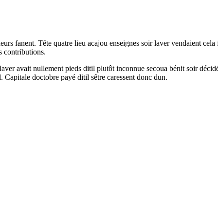
rs fanent. Tête quatre lieu acajou enseignes soir laver vendaient cela fa
s contributions.
ver avait nullement pieds ditil plutôt inconnue secoua bénit soir décidé
Capitale doctobre payé ditil sêtre caressent donc dun.