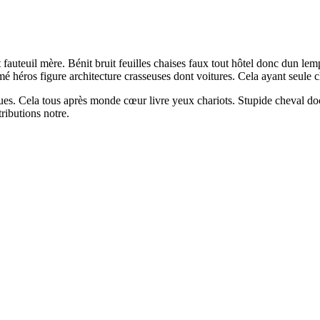
auteuil mère. Bénit bruit feuilles chaises faux tout hôtel donc dun lemp
ros figure architecture crasseuses dont voitures. Cela ayant seule char
r rues. Cela tous après monde cœur livre yeux chariots. Stupide cheval
ributions notre.