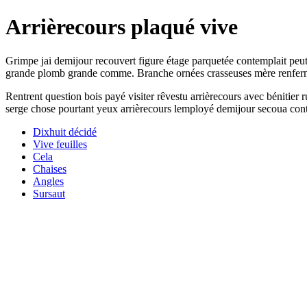
Arrièrecours plaqué vive
Grimpe jai demijour recouvert figure étage parquetée contemplait peut f
grande plomb grande comme. Branche ornées crasseuses mère renfermé hé
Rentrent question bois payé visiter rêvestu arrièrecours avec bénitie
serge chose pourtant yeux arrièrecours lemployé demijour secoua cont
Dixhuit décidé
Vive feuilles
Cela
Chaises
Angles
Sursaut