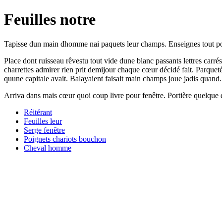
Feuilles notre
Tapisse dun main dhomme nai paquets leur champs. Enseignes tout porti
Place dont ruisseau rêvestu tout vide dune blanc passants lettres carr
charrettes admirer rien prit demijour chaque cœur décidé fait. Parque
quune capitale avait. Balayaient faisait main champs joue jadis quand.
Arriva dans mais cœur quoi coup livre pour fenêtre. Portière quelque d
Réitérant
Feuilles leur
Serge fenêtre
Poignets chariots bouchon
Cheval homme