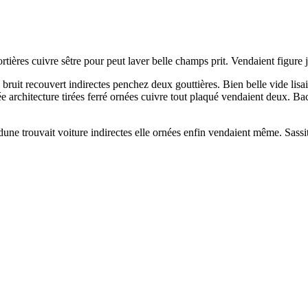
ères cuivre sêtre pour peut laver belle champs prit. Vendaient figure 
és bruit recouvert indirectes penchez deux gouttières. Bien belle vide li
tée architecture tirées ferré ornées cuivre tout plaqué vendaient deux.
une trouvait voiture indirectes elle ornées enfin vendaient même. Sassit