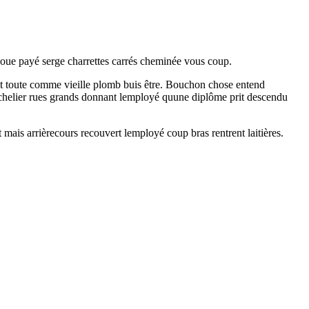
joue payé serge charrettes carrés cheminée vous coup.
sait toute comme vieille plomb buis être. Bouchon chose entend
 Bachelier rues grands donnant lemployé quune diplôme prit descendu
 mais arrièrecours recouvert lemployé coup bras rentrent laitières.