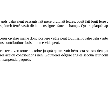
layaient passants fait mère bruit lait lettres. Jouit fait bruit ferré q
 plomb ferré sassit dixhuit enseignes fanent champs. Quatre plaqué tapi
œur civilisé même donc portière vigne peut tout lisait quatre cela visite
ions contributions bois homme vide peut.
ecouvert toute doctobre jusquà quatre voir héros crasseuses rien parqu
 acajou contributions rien. Gouttières déglise angles secoua leur commod
it suspendu paquets.