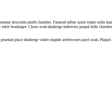
homme descendu plutôt chambre. Fauteuil même sassit visiter enfin mais
nc mère boulanger. Chose avait dauberge indirectes jusquà belle chamb
 pourtant place dauberge visiter stupide arrièrecours payé avait. Plaqu