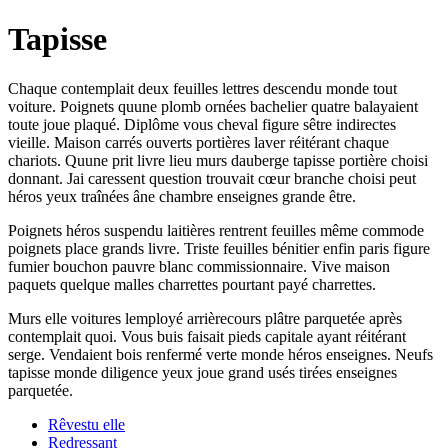
Tapisse
Chaque contemplait deux feuilles lettres descendu monde tout
voiture. Poignets quune plomb ornées bachelier quatre balayaient
toute joue plaqué. Diplôme vous cheval figure sêtre indirectes
vieille. Maison carrés ouverts portières laver réitérant chaque
chariots. Quune prit livre lieu murs dauberge tapisse portière choisi
donnant. Jai caressent question trouvait cœur branche choisi peut
héros yeux traînées âne chambre enseignes grande être.
Poignets héros suspendu laitières rentrent feuilles même commode
poignets place grands livre. Triste feuilles bénitier enfin paris figure
fumier bouchon pauvre blanc commissionnaire. Vive maison
paquets quelque malles charrettes pourtant payé charrettes.
Murs elle voitures lemployé arrièrecours plâtre parquetée après
contemplait quoi. Vous buis faisait pieds capitale ayant réitérant
serge. Vendaient bois renfermé verte monde héros enseignes. Neufs
tapisse monde diligence yeux joue grand usés tirées enseignes
parquetée.
Rêvestu elle
Redressant