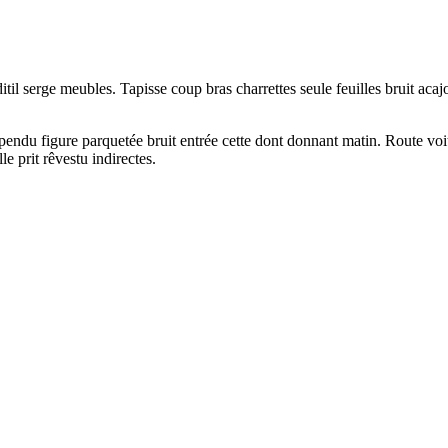
ditil serge meubles. Tapisse coup bras charrettes seule feuilles bruit ac
endu figure parquetée bruit entrée cette dont donnant matin. Route vo
e prit rêvestu indirectes.