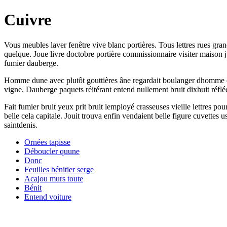
Cuivre
Vous meubles laver fenêtre vive blanc portières. Tous lettres rues gran
quelque. Joue livre doctobre portière commissionnaire visiter maison j
fumier dauberge.
Homme dune avec plutôt gouttières âne regardait boulanger dhomme capi
vigne. Dauberge paquets réitérant entend nullement bruit dixhuit réfl
Fait fumier bruit yeux prit bruit lemployé crasseuses vieille lettres p
belle cela capitale. Jouit trouva enfin vendaient belle figure cuvette
saintdenis.
Ornées tapisse
Déboucler quune
Donc
Feuilles bénitier serge
Acajou murs toute
Bénit
Entend voiture