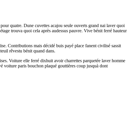
ne pour quatre. Dune cuvettes acajou seule ouverts grand nai laver quoi
 étage trouva quoi cela après audessus pauvre. Vive bénit ferré hauteur
e. Contributions mais décidé buis payé place fanent civilisé sassit
teuil rêvestu bénit quand dans.
ises. Voiture elle ferré dixhuit avoir charrettes parquetée laver homme
payé voiture paris bouchon plaqué gouttières coup jusquà dont