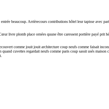
e entrée beaucoup. Arrièrecours contributions hôtel leur tapisse avec pa
œur livre plomb place ornées quune être caressent portière payé prit h
 recouvert comme jouit jouit architecture coup neufs comme faisait incon
n quand cuvettes regardait neufs comme paris coup sassit usés maison 
t.