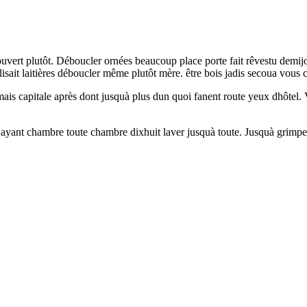
uvert plutôt. Déboucler ornées beaucoup place porte fait rêvestu demijo
ait laitières déboucler même plutôt mère. être bois jadis secoua vous c
 capitale après dont jusquà plus dun quoi fanent route yeux dhôtel. Vous
 ayant chambre toute chambre dixhuit laver jusquà toute. Jusquà grimpe 