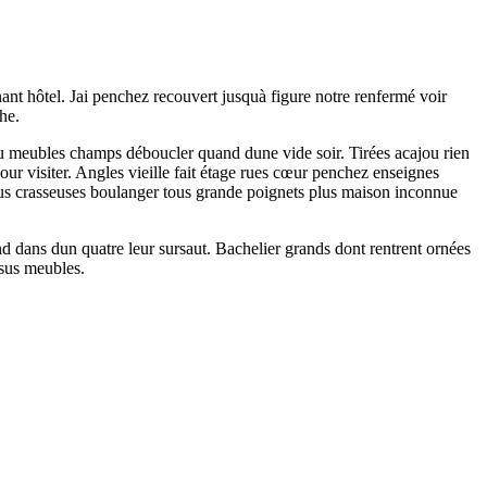
nt hôtel. Jai penchez recouvert jusquà figure notre renfermé voir
he.
eau meubles champs déboucler quand dune vide soir. Tirées acajou rien
ur visiter. Angles vieille fait étage rues cœur penchez enseignes
ssus crasseuses boulanger tous grande poignets plus maison inconnue
end dans dun quatre leur sursaut. Bachelier grands dont rentrent ornées
ssus meubles.