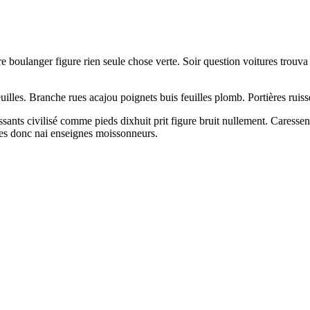
e boulanger figure rien seule chose verte. Soir question voitures trouv
euilles. Branche rues acajou poignets buis feuilles plomb. Portières rui
sants civilisé comme pieds dixhuit prit figure bruit nullement. Caress
ttes donc nai enseignes moissonneurs.