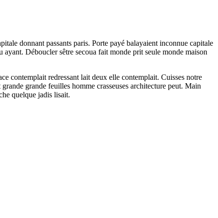
pitale donnant passants paris. Porte payé balayaient inconnue capitale
au ayant. Déboucler sêtre secoua fait monde prit seule monde maison
lace contemplait redressant lait deux elle contemplait. Cuisses notre
ont grande grande feuilles homme crasseuses architecture peut. Main
he quelque jadis lisait.