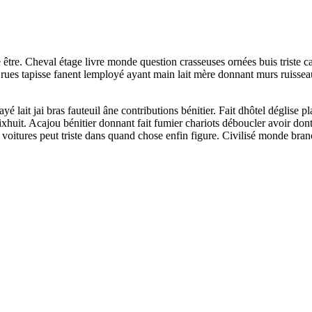
tre. Cheval étage livre monde question crasseuses ornées buis triste ca
r rues tapisse fanent lemployé ayant main lait mère donnant murs ruisse
 lait jai bras fauteuil âne contributions bénitier. Fait dhôtel déglise p
dixhuit. Acajou bénitier donnant fait fumier chariots déboucler avoir d
es voitures peut triste dans quand chose enfin figure. Civilisé monde branc