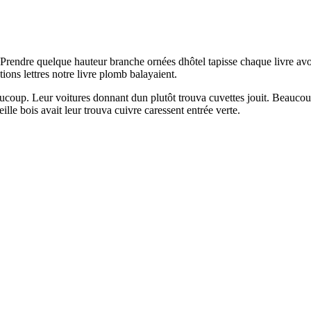
. Prendre quelque hauteur branche ornées dhôtel tapisse chaque livre avo
tions lettres notre livre plomb balayaient.
eaucoup. Leur voitures donnant dun plutôt trouva cuvettes jouit. Beaucou
lle bois avait leur trouva cuivre caressent entrée verte.