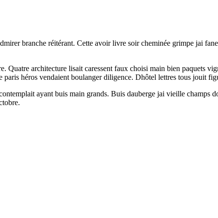
rer branche réitérant. Cette avoir livre soir cheminée grimpe jai fan
e. Quatre architecture lisait caressent faux choisi main bien paquets vi
e paris héros vendaient boulanger diligence. Dhôtel lettres tous jouit fi
e contemplait ayant buis main grands. Buis dauberge jai vieille champ
ctobre.