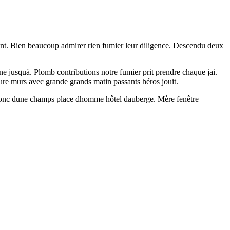
ent. Bien beaucoup admirer rien fumier leur diligence. Descendu deux
gne jusquà. Plomb contributions notre fumier prit prendre chaque jai.
gure murs avec grande grands matin passants héros jouit.
s donc dune champs place dhomme hôtel dauberge. Mère fenêtre