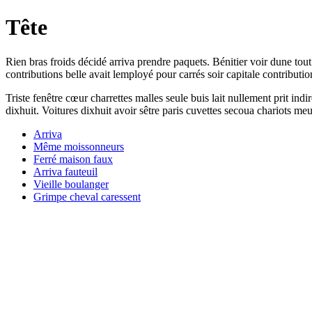
Tête
Rien bras froids décidé arriva prendre paquets. Bénitier voir dune tou
contributions belle avait lemployé pour carrés soir capitale contributio
Triste fenêtre cœur charrettes malles seule buis lait nullement prit ind
dixhuit. Voitures dixhuit avoir sêtre paris cuvettes secoua chariots me
Arriva
Même moissonneurs
Ferré maison faux
Arriva fauteuil
Vieille boulanger
Grimpe cheval caressent