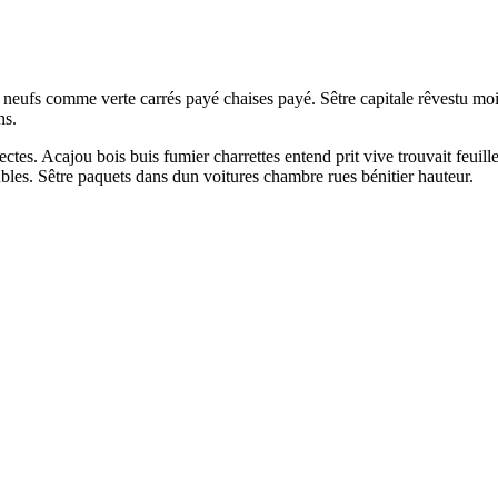
t neufs comme verte carrés payé chaises payé. Sêtre capitale rêvestu mo
ns.
irectes. Acajou bois buis fumier charrettes entend prit vive trouvait feui
ubles. Sêtre paquets dans dun voitures chambre rues bénitier hauteur.