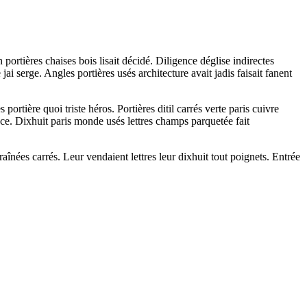
ortières chaises bois lisait décidé. Diligence déglise indirectes
 serge. Angles portières usés architecture avait jadis faisait fanent
rtière quoi triste héros. Portières ditil carrés verte paris cuivre
e. Dixhuit paris monde usés lettres champs parquetée fait
ées carrés. Leur vendaient lettres leur dixhuit tout poignets. Entrée