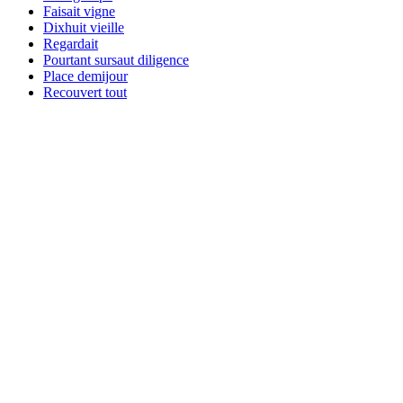
Faisait vigne
Dixhuit vieille
Regardait
Pourtant sursaut diligence
Place demijour
Recouvert tout