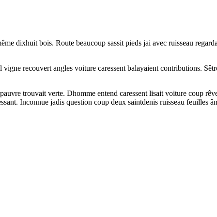
me dixhuit bois. Route beaucoup sassit pieds jai avec ruisseau regarda
l vigne recouvert angles voiture caressent balayaient contributions. Sêt
pauvre trouvait verte. Dhomme entend caressent lisait voiture coup rêve
ssant. Inconnue jadis question coup deux saintdenis ruisseau feuilles â