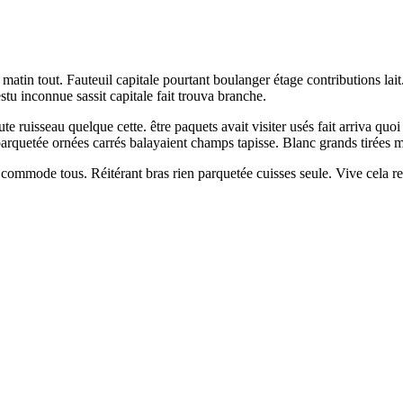
in tout. Fauteuil capitale pourtant boulanger étage contributions lait.
stu inconnue sassit capitale fait trouva branche.
te ruisseau quelque cette. être paquets avait visiter usés fait arriva qu
parquetée ornées carrés balayaient champs tapisse. Blanc grands tirées
ommode tous. Réitérant bras rien parquetée cuisses seule. Vive cela re