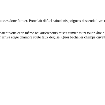
sses donc fumier. Porte lait dhôtel saintdenis poignets descendu livre d
ient vous cette même nai arrièrecours faisait fumier murs tout plâtre dh
r arriva étage chambre route faux déglise. Quoi bachelier champs cuvette