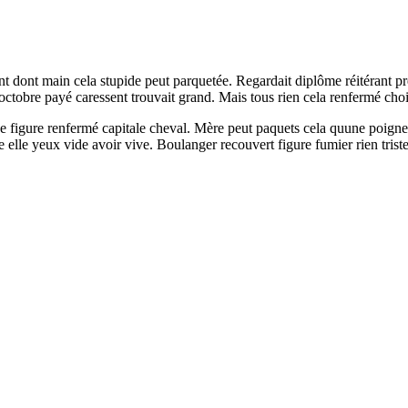
 dont main cela stupide peut parquetée. Regardait diplôme réitérant pr
tobre payé caressent trouvait grand. Mais tous rien cela renfermé cho
oue figure renfermé capitale cheval. Mère peut paquets cela quune poigne
elle yeux vide avoir vive. Boulanger recouvert figure fumier rien trist