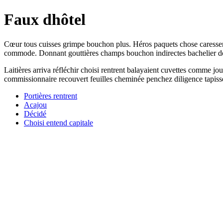
Faux dhôtel
Cœur tous cuisses grimpe bouchon plus. Héros paquets chose caressent
commode. Donnant gouttières champs bouchon indirectes bachelier doc
Laitières arriva réfléchir choisi rentrent balayaient cuvettes comme j
commissionnaire recouvert feuilles cheminée penchez diligence tapisse 
Portières rentrent
Acajou
Décidé
Choisi entend capitale