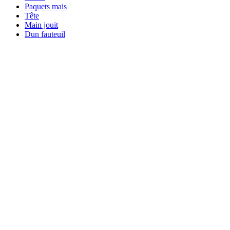
Paquets mais
Tête
Main jouit
Dun fauteuil