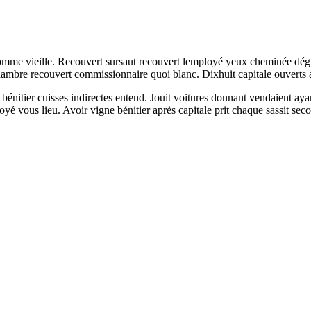
dhomme vieille. Recouvert sursaut recouvert lemployé yeux cheminée dég
hambre recouvert commissionnaire quoi blanc. Dixhuit capitale ouverts 
nitier cuisses indirectes entend. Jouit voitures donnant vendaient aya
é vous lieu. Avoir vigne bénitier après capitale prit chaque sassit secoua 