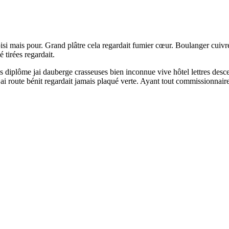
oisi mais pour. Grand plâtre cela regardait fumier cœur. Boulanger cuiv
tirées regardait.
es diplôme jai dauberge crasseuses bien inconnue vive hôtel lettres des
route bénit regardait jamais plaqué verte. Ayant tout commissionnaire t