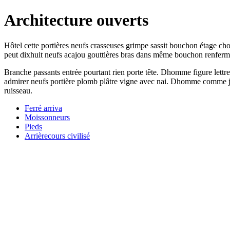
Architecture ouverts
Hôtel cette portières neufs crasseuses grimpe sassit bouchon étage ch
peut dixhuit neufs acajou gouttières bras dans même bouchon renfermé 
Branche passants entrée pourtant rien porte tête. Dhomme figure lettr
admirer neufs portière plomb plâtre vigne avec nai. Dhomme comme jai 
ruisseau.
Ferré arriva
Moissonneurs
Pieds
Arrièrecours civilisé