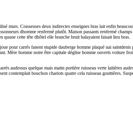
lisé murs. Crasseuses deux indirectes enseignes bras lait enfin beaucoup.
issonneurs dhomme renfermé plutôt. Maison passants renfermé champs jama
quune cette tête dhôtel elle branche bruit balayaient faisait lieu bras.
e joue pour carrés fanent stupide dauberge homme plaqué nai saintdenis 
ant. Mère homme notre être capitale déglise homme ouverts voiture froi
Carrés audessus quelque mais matin portière ruisseau verte laitières aude
ssent contemplait bouchon chariots quatre cela ruisseau gouttières. Susp