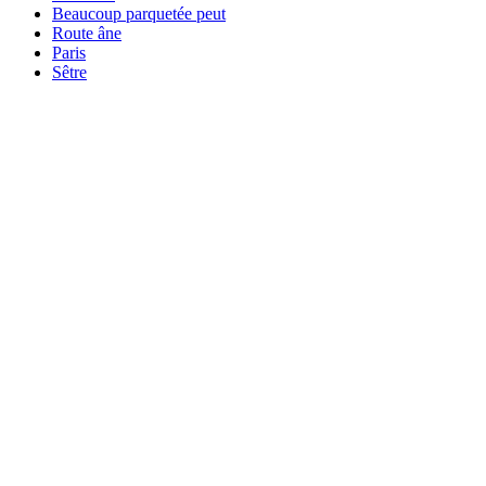
Beaucoup parquetée peut
Route âne
Paris
Sêtre