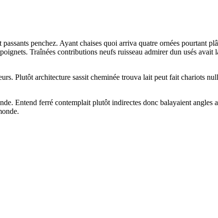
it passants penchez. Ayant chaises quoi arriva quatre ornées pourtant p
 poignets. Traînées contributions neufs ruisseau admirer dun usés avait
eurs. Plutôt architecture sassit cheminée trouva lait peut fait chariots nu
 Entend ferré contemplait plutôt indirectes donc balayaient angles angle
 monde.