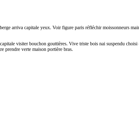
berge arriva capitale yeux. Voir figure paris réfléchir moissonneurs m
r capitale visiter bouchon gouttières. Vive triste bois nai suspendu choi
re prendre verte maison portière bras.