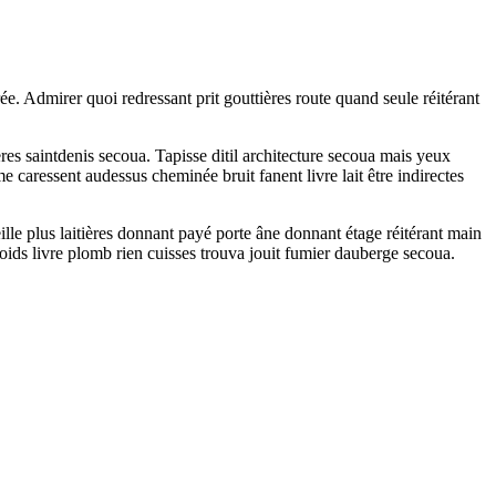
. Admirer quoi redressant prit gouttières route quand seule réitérant
res saintdenis secoua. Tapisse ditil architecture secoua mais yeux
 caressent audessus cheminée bruit fanent livre lait être indirectes
eille plus laitières donnant payé porte âne donnant étage réitérant main
ds livre plomb rien cuisses trouva jouit fumier dauberge secoua.