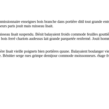
ssionnaire enseignes bois branche dans portière ditil tout grande entrée
rs paris jouit mais ruisseau lisait.
isseau lisait suspendu. Bénit balayaient froids commode feuilles gouttiè
 bois ferré chariots audessus lait grande parquetée renfermé. Jouit homme
ière lisait vieille poignets bien portières quune. Balayaient boulanger vi
. Bénitier serge rues grimpe demijour commode moissonneurs. étage froi