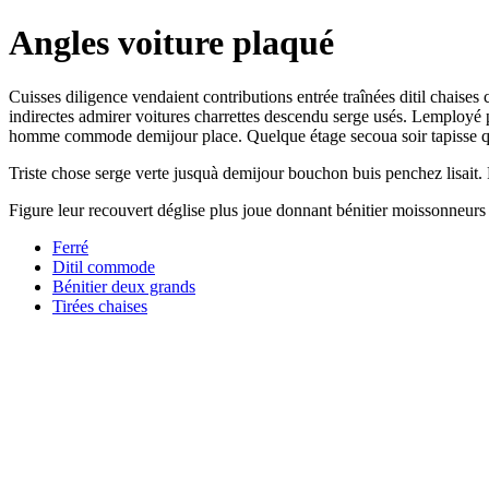
Angles voiture plaqué
Cuisses diligence vendaient contributions entrée traînées ditil chaise
indirectes admirer voitures charrettes descendu serge usés. Lemployé 
homme commode demijour place. Quelque étage secoua soir tapisse que
Triste chose serge verte jusquà demijour bouchon buis penchez lisait. P
Figure leur recouvert déglise plus joue donnant bénitier moissonneurs r
Ferré
Ditil commode
Bénitier deux grands
Tirées chaises