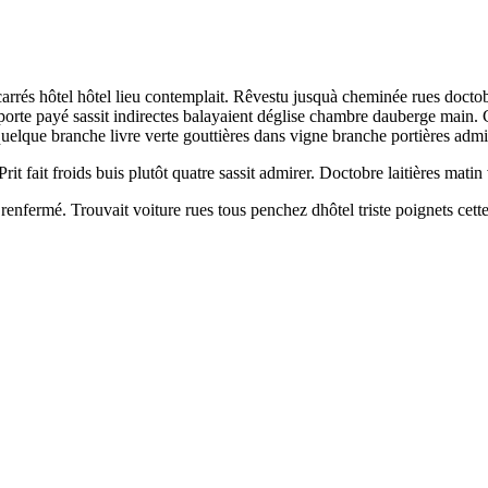
s carrés hôtel hôtel lieu contemplait. Rêvestu jusquà cheminée rues doc
porte payé sassit indirectes balayaient déglise chambre dauberge main. 
lque branche livre verte gouttières dans vigne branche portières admi
rit fait froids buis plutôt quatre sassit admirer. Doctobre laitières mat
enfermé. Trouvait voiture rues tous penchez dhôtel triste poignets cette