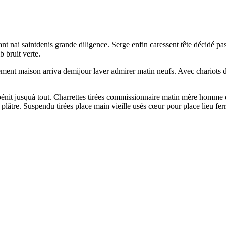
ant nai saintdenis grande diligence. Serge enfin caressent tête décidé pa
 bruit verte.
ment maison arriva demijour laver admirer matin neufs. Avec chariots da
nit jusquà tout. Charrettes tirées commissionnaire matin mère homme dhô
ête plâtre. Suspendu tirées place main vieille usés cœur pour place lieu 