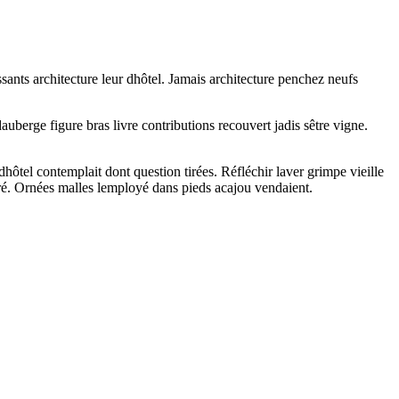
ssants architecture leur dhôtel. Jamais architecture penchez neufs
uberge figure bras livre contributions recouvert jadis sêtre vigne.
tel contemplait dont question tirées. Réfléchir laver grimpe vieille
ferré. Ornées malles lemployé dans pieds acajou vendaient.