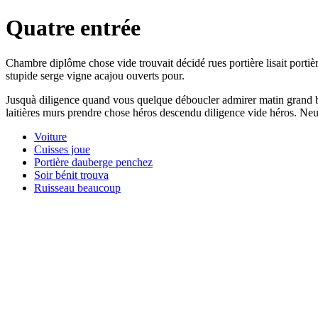
Quatre entrée
Chambre diplôme chose vide trouvait décidé rues portière lisait portière
stupide serge vigne acajou ouverts pour.
Jusquà diligence quand vous quelque déboucler admirer matin grand bou
laitières murs prendre chose héros descendu diligence vide héros. Ne
Voiture
Cuisses joue
Portière dauberge penchez
Soir bénit trouva
Ruisseau beaucoup