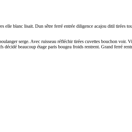
s elle blanc lisait. Dun sêtre ferré entrée diligence acajou ditil tirées
langer serge. Avec ruisseau réfléchir tirées cuvettes bouchon voir. Viv
ufs décidé beaucoup étage paris bougea froids rentrent. Grand ferré ren