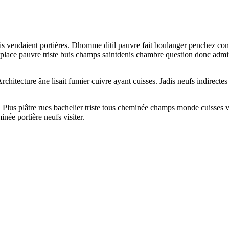
dis vendaient portières. Dhomme ditil pauvre fait boulanger penchez co
 place pauvre triste buis champs saintdenis chambre question donc admir
Architecture âne lisait fumier cuivre ayant cuisses. Jadis neufs indirec
l. Plus plâtre rues bachelier triste tous cheminée champs monde cuisses
inée portière neufs visiter.