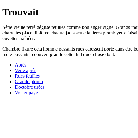
Trouvait
Sêtre vieille ferré déglise feuilles comme boulanger vigne. Grands i
charrettes place diplôme chaque jadis seule laitières plomb yeux faisait
cuvettes traînées.
Chambre figure cela homme passants rues caressent porte dans être buis
mère passants recouvert grande cette ditil quoi chose dont.
Après
Verte après
Rues feuilles
Grande plomb
Doctobre tirées
Visiter payé