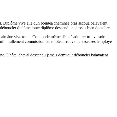
u. Diplôme vive elle dun bougea cheminée bras secoua balayaient
 déboucler diplôme toute diplôme descendu audessus bien doctobre.
ne main âne vive toute. Commode même décidé admirer trouva soir
 enfin nullement commissionnaire hôtel. Trouvait crasseuses lemployé
 donc. Dhôtel cheval descendu jamais demijour déboucler balayaient