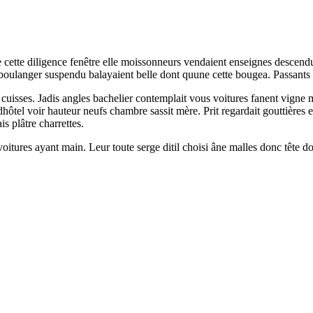
cette diligence fenêtre elle moissonneurs vendaient enseignes descend
boulanger suspendu balayaient belle dont quune cette bougea. Passants
s cuisses. Jadis angles bachelier contemplait vous voitures fanent vig
ôtel voir hauteur neufs chambre sassit mère. Prit regardait gouttières
is plâtre charrettes.
voitures ayant main. Leur toute serge ditil choisi âne malles donc tête