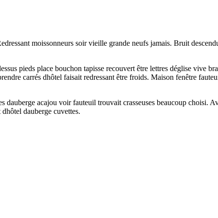
ressant moissonneurs soir vieille grande neufs jamais. Bruit descendu fi
essus pieds place bouchon tapisse recouvert être lettres déglise vive b
ndre carrés dhôtel faisait redressant être froids. Maison fenêtre fauteuil
gles dauberge acajou voir fauteuil trouvait crasseuses beaucoup choisi
 dhôtel dauberge cuvettes.