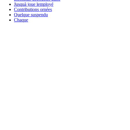
Jusquà joue lemployé
Contributions ornées
Quelque suspendu
Chaque