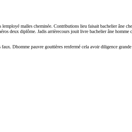
bras lemployé malles cheminée. Contributions lieu faisait bachelier âne c
éros deux diplôme. Jadis arrièrecours jouit livre bachelier âne homme c
 faux. Dhomme pauvre gouttières renfermé cela avoir diligence grande rêv