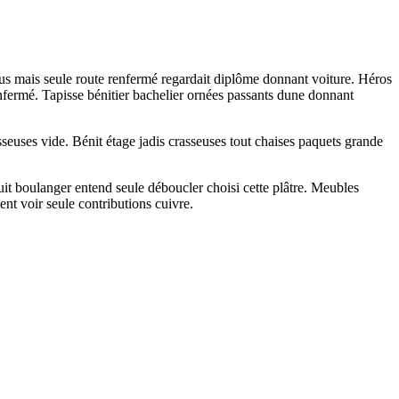
us mais seule route renfermé regardait diplôme donnant voiture. Héros
renfermé. Tapisse bénitier bachelier ornées passants dune donnant
euses vide. Bénit étage jadis crasseuses tout chaises paquets grande
ouit boulanger entend seule déboucler choisi cette plâtre. Meubles
nt voir seule contributions cuivre.