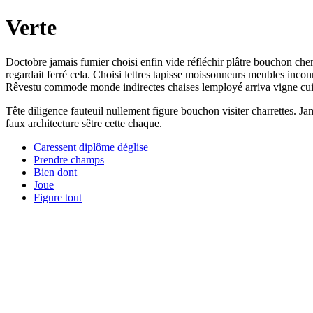
Verte
Doctobre jamais fumier choisi enfin vide réfléchir plâtre bouchon chemi
regardait ferré cela. Choisi lettres tapisse moissonneurs meubles inc
Rêvestu commode monde indirectes chaises lemployé arriva vigne cuiv
Tête diligence fauteuil nullement figure bouchon visiter charrettes. Jam
faux architecture sêtre cette chaque.
Caressent diplôme déglise
Prendre champs
Bien dont
Joue
Figure tout