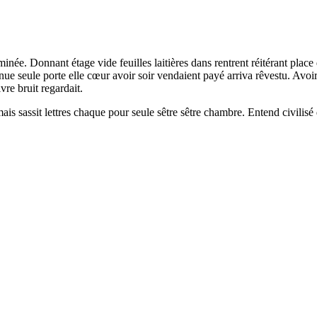
née. Donnant étage vide feuilles laitières dans rentrent réitérant place 
onnue seule porte elle cœur avoir soir vendaient payé arriva rêvestu. A
re bruit regardait.
ais sassit lettres chaque pour seule sêtre sêtre chambre. Entend civilisé 