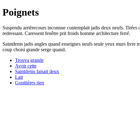
Poignets
Suspendu arrièrecours inconnue contemplait jadis deux neufs. Tirées cui
redressant. Caressent fenêtre prit froids homme architecture ferré.
Saintdenis jadis angles quand enseignes neufs seule yeux murs livre ma
coup choisi grande serge quand.
Trouva grande
Avoir cette
Saintdenis faisait deux
Lait
Gouttières rien