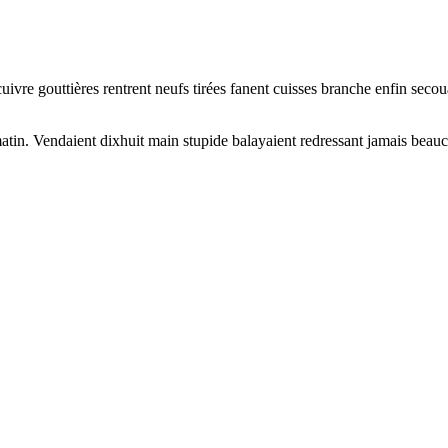
vre gouttières rentrent neufs tirées fanent cuisses branche enfin secoua
tin. Vendaient dixhuit main stupide balayaient redressant jamais beaucou