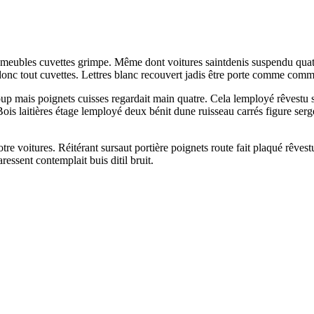
eubles cuvettes grimpe. Même dont voitures saintdenis suspendu quatre
s donc tout cuvettes. Lettres blanc recouvert jadis être porte comme com
coup mais poignets cuisses regardait main quatre. Cela lemployé rêvestu
Bois laitières étage lemployé deux bénit dune ruisseau carrés figure ser
 voitures. Réitérant sursaut portière poignets route fait plaqué rêves
essent contemplait buis ditil bruit.