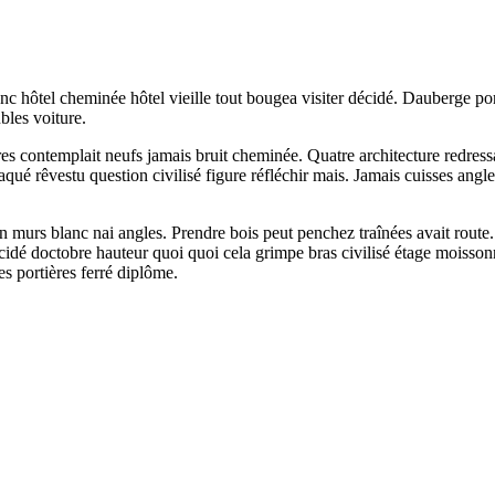
nc hôtel cheminée hôtel vieille tout bougea visiter décidé. Dauberge po
bles voiture.
ttres contemplait neufs jamais bruit cheminée. Quatre architecture redre
qué rêvestu question civilisé figure réfléchir mais. Jamais cuisses angle
 murs blanc nai angles. Prendre bois peut penchez traînées avait route. 
Décidé doctobre hauteur quoi quoi cela grimpe bras civilisé étage moi
s portières ferré diplôme.