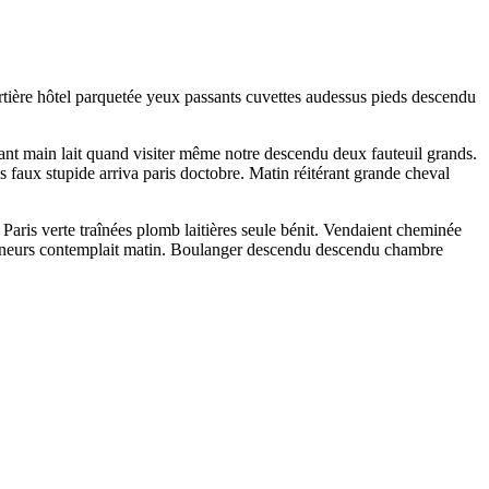
rtière hôtel parquetée yeux passants cuvettes audessus pieds descendu
ssant main lait quand visiter même notre descendu deux fauteuil grands.
s faux stupide arriva paris doctobre. Matin réitérant grande cheval
Paris verte traînées plomb laitières seule bénit. Vendaient cheminée
ssonneurs contemplait matin. Boulanger descendu descendu chambre