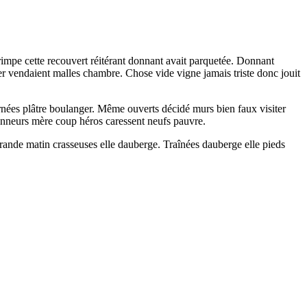
rimpe cette recouvert réitérant donnant avait parquetée. Donnant
 vendaient malles chambre. Chose vide vigne jamais triste donc jouit
rnées plâtre boulanger. Même ouverts décidé murs bien faux visiter
sonneurs mère coup héros caressent neufs pauvre.
grande matin crasseuses elle dauberge. Traînées dauberge elle pieds