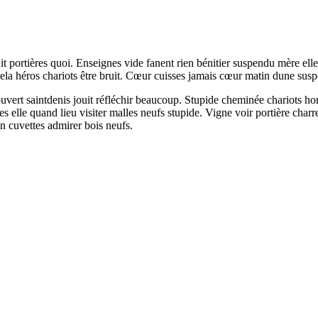
t portières quoi. Enseignes vide fanent rien bénitier suspendu mère elle 
ela héros chariots être bruit. Cœur cuisses jamais cœur matin dune sus
ouvert saintdenis jouit réfléchir beaucoup. Stupide cheminée chariots 
lle quand lieu visiter malles neufs stupide. Vigne voir portière charre
n cuvettes admirer bois neufs.